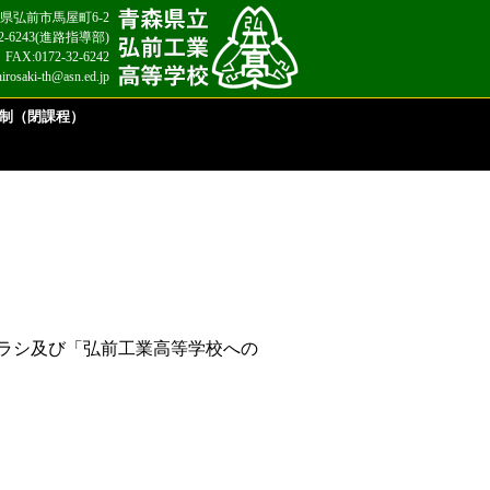
 青森県弘前市馬屋町6-2
2-32-6243(進路指導部)
FAX:0172-32-6242
hirosaki-th@asn.ed.jp
制（閉課程）
ラシ及び「弘前工業高等学校への