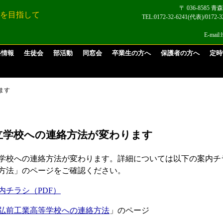
〒 036-8585
 を目指して
TEL:0172-32-6241(代表)/017
E-mail:
路情報
生徒会
部活動
同窓会
卒業生の方へ
保護者の方へ
定時
ます
立学校への連絡方法が変わります
学校への連絡方法が変わります。詳細については以下の案内チ
方法」のページをご確認ください。
内チラシ（PDF）
弘前工業高等学校への連絡方法
」のページ