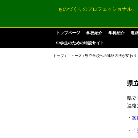
「ものづくりのプロフェッショナル」
トップページ
学校紹介
学科紹介
進
中学生のための特設サイト
トップ
›
ニュース
›
県立学校への連絡方法が変わり
県
県立
連絡
・
案
・「