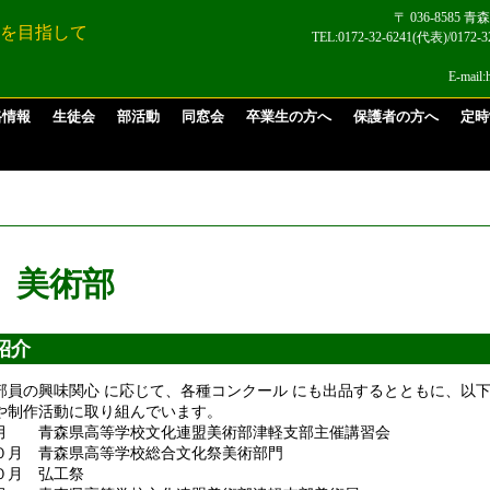
〒 036-8585
 を目指して
TEL:0172-32-6241(代表)/017
E-mail:
路情報
生徒会
部活動
同窓会
卒業生の方へ
保護者の方へ
定時
美術部
紹介
部員の興味関心 に応じて、各種コンクール にも出品するとともに、以
や制作活動に取り組んでいます。
月 青森県高等学校文化連盟美術部津軽支部主催講習会
０月 青森県高等学校総合文化祭美術部門
０月 弘工祭