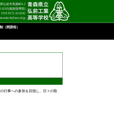
 青森県弘前市馬屋町6-2
2-32-6243(進路指導部)
FAX:0172-32-6242
hirosaki-th@asn.ed.jp
制（閉課程）
下の行事への参加を目指し、日々の取