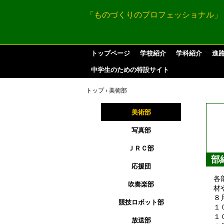
「ものづくりのプロフェッショナル」
トップページ
学校紹介
学科紹介
進
中学生のための特設サイト
トップ
›
美術部
美術部
写真部
ＪＲＣ部
部
応援団
各
吹奏楽部
材
８
競技ロボット部
１
１
放送部