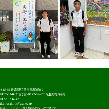
36-8585 青森県弘前市馬屋町6-2
:0172-32-6241(代表)/0172-32-6243(進路指導部)
0172-32-6242
il:
hirosaki-th@asn.ed.jp
セキュリティ・個人情報の扱いについ
て