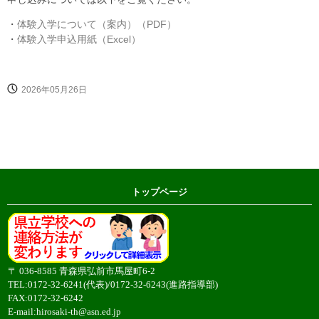
・
体験入学について（案内）（PDF）
・
体験入学申込用紙（Excel）
2026年05月26日
トップページ
〒 036-8585 青森県弘前市馬屋町6-2
TEL:0172-32-6241(代表)/0172-32-6243(進路指導部)
FAX:0172-32-6242
E-mail:
hirosaki-th@asn.ed.jp